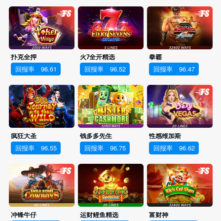
扑克全押
火7全开精选
拳霸
回报率
96.61
回报率
96.52
回报率
96.47
疯狂大圣
钱多多先生
性感维加斯
回报率
96.55
回报率
96.75
回报率
96.62
冲锋牛仔
运财鲤鱼精选
富财神