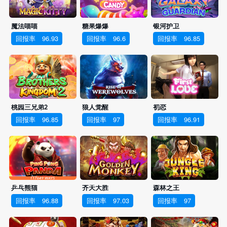
魔法喵喵
糖果爆爆
银河护卫
回报率
96.93
回报率
96.6
回报率
96.85
桃园三兄弟2
狼人觉醒
初恋
回报率
96.85
回报率
97
回报率
96.91
乒乓熊猫
齐天大胜
森林之王
回报率
96.88
回报率
97.03
回报率
97