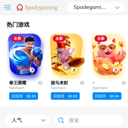
Spadegamin
g
热门游戏
全新
全新
全新
拳王榮耀
骏马来财
-
Nextspin
Nextspin
Nextspin
回报率
96.95
回报率
96.83
回报率
96.84
人气