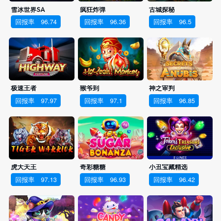
雪冰世界SA
疯狂炸弹
古城探秘
回报率
96.74
回报率
96.36
回报率
96.5
极速王者
猴爷到
神之审判
回报率
97.97
回报率
97.1
回报率
96.85
虎大天王
奇彩糖糖
小丑宝藏精选
回报率
97.13
回报率
96.93
回报率
96.42