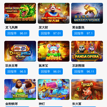
龙飞凤舞
发大财
黄金黥鱼
回报率
96.01
回报率
97.01
回报率
97.1
双炎至尊
鼠来宝
京剧熊猫
回报率
96.5
回报率
96.01
回报率
96.11
金刚铁球
神灯
朱大富