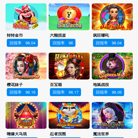
转转金币
六颗扭蛋
疯狂哪吒
回报率
96.04
回报率
96
回报率
96.04
樱花妹子
百宝箱
地鼠战役
回报率
96.16
回报率
96.17
回报率
96.06
嗨爆大马戏
忍者浣熊
魔法世界