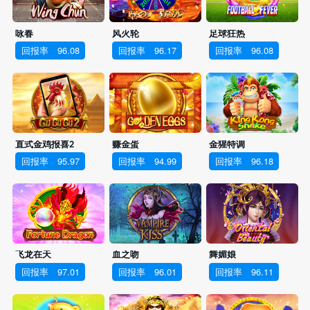
咏春
风火轮
足球狂热
回报率
96.08
回报率
96.17
回报率
96.08
直式金鸡报喜2
赚金蛋
金猩特调
回报率
95.97
回报率
94.99
回报率
96.18
飞龙在天
血之吻
舞媚娘
回报率
97.01
回报率
96.01
回报率
96.11