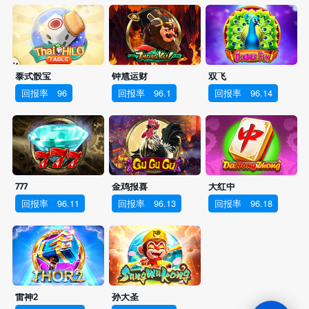
泰式骰宝
钟馗运财
双飞
回报率
96
回报率
96.1
回报率
96.14
777
金鸡报喜
大红中
回报率
96.11
回报率
96.13
回报率
96.18
雷神2
孙大圣