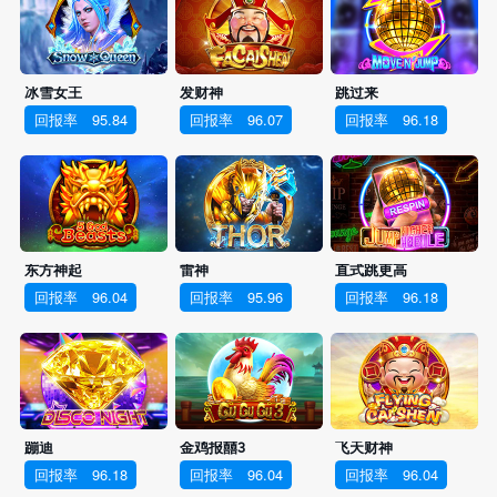
冰雪女王
发财神
跳过来
回报率
95.84
回报率
96.07
回报率
96.18
东方神起
雷神
直式跳更高
回报率
96.04
回报率
95.96
回报率
96.18
蹦迪
金鸡报囍3
飞天财神
回报率
96.18
回报率
96.04
回报率
96.04