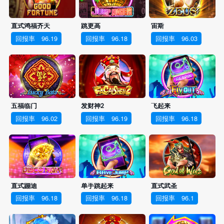
直式鸿福齐天
跳更高
宙斯
回报率
96.19
回报率
96.18
回报率
96.03
五福临门
发财神2
飞起来
回报率
96.02
回报率
96.19
回报率
96.18
直式蹦迪
单手跳起来
直式武圣
回报率
96.18
回报率
96.18
回报率
96.1