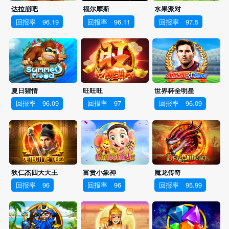
达拉崩吧
福尔摩斯
水果派对
回报率
96.19
回报率
96.11
回报率
97.5
夏日猩情
旺旺旺
世界杯全明星
回报率
96.09
回报率
97
回报率
96.09
狄仁杰四大天王
富贵小象神
魔龙传奇
回报率
96
回报率
96
回报率
95.99