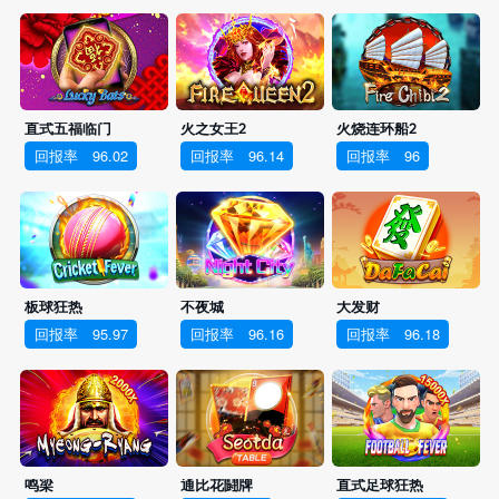
直式五福临门
火之女王2
火烧连环船2
回报率
96.02
回报率
96.14
回报率
96
板球狂热
不夜城
大发财
回报率
95.97
回报率
96.16
回报率
96.18
鸣梁
通比花鬪牌
直式足球狂热