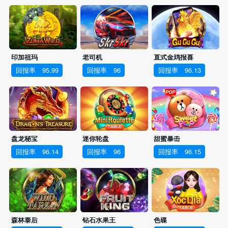
印加祖玛
老司机
直式金鸡报喜
回报率
95.99
回报率
96
回报率
96.13
盘龙秘宝
迷你轮盘
甜蜜暴击
回报率
96.14
回报率
96
回报率
96.15
森林泰后
钻石水果王
色碟