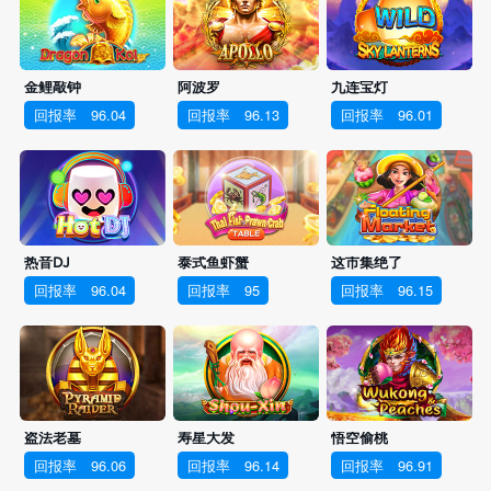
金鲤敲钟
阿波罗
九连宝灯
回报率
96.04
回报率
96.13
回报率
96.01
热音DJ
泰式鱼虾蟹
这市集绝了
回报率
96.04
回报率
95
回报率
96.15
盗法老墓
寿星大发
悟空偷桃
回报率
96.06
回报率
96.14
回报率
96.91