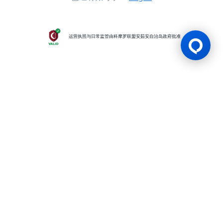
运营执照与日常监管由科摩罗联盟安茹安自治岛政府批准
游戏许可证
BK8 由 Mettlemind Tech Ltd.（注册号：15779）运营，注册地址
位于科摩罗联盟安茹安自治岛穆察穆都市Hamchako区。BK8持有
科摩罗联盟安茹安自治岛政府颁发的合法牌照（许可证号：ALSI-
202504032-FI2），并受其监管。BK8已通过全部监管合规审查，
获得法律授权可开展一切机会游戏与投注活动。