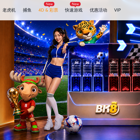
老虎机
捕鱼
4D & 彩票
快速游戏
优惠活动
VIP