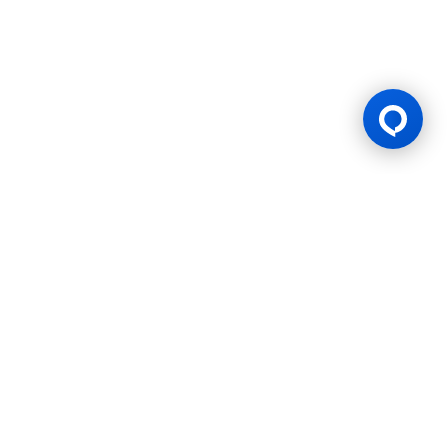
Malaysia
牌照