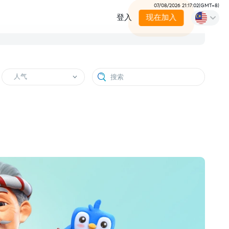
07/08/2026 21:17:02
(
GMT+8
)
登入
现在加入
人气