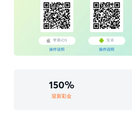
苹果iOS
安卓
操作说明
操作说明
150%
迎新彩金