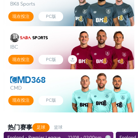
BK8 Sports
现在投注
PC版
IBC
现在投注
PC版
CMD
现在投注
PC版
热门赛事
足球
篮球
02:00pm
England - Premier League
22/08 - 02:00pm