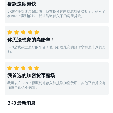
提款速度超快
BK8的提款速度超级快，我在15分钟内就成功提取奖金。多亏了
在BK8上赢到的钱，我才能缴付欠下的房屋贷款。
你无法想象的高赔率！
BK8是我试过最好的平台！他们有着最高的赔付率和最丰厚的奖
励。
我首选的加密货币赌场
我可以在BK8上很顺利地存入和提取加密货币。其他平台并没有
加密货币这个选项。
BK8 最新消息