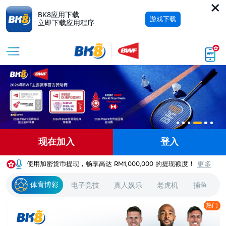
×
BK8应用下载
游戏下载
立即下载应用程序
现在加入
登入
使用加密货币提现，畅享高达 RM1,000,000 的提现额度！
更多
体育博彩
电子竞技
真人娱乐
老虎机
捕鱼
热门