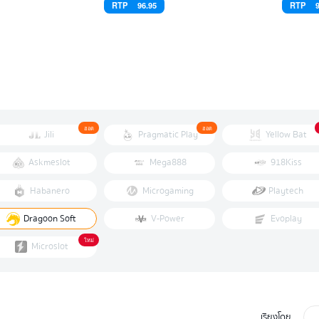
RTP
96.95
RTP
ฮอต
ฮอต
Jili
Pragmatic Play
Yellow Bat
Askmeslot
Mega888
918Kiss
Habanero
Microgaming
Playtech
Dragoon Soft
V-Power
Evoplay
ใหม่
Microslot
เรียงโดย