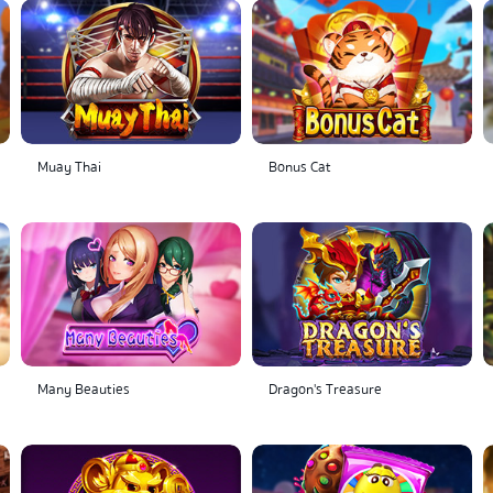
Muay Thai
Bonus Cat
Many Beauties
Dragon's Treasure