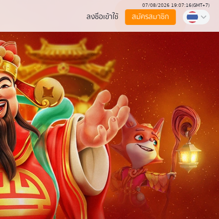
07/08/2026 19:07:18
(
GMT+7
)
ลงชื่อเข้าใช้
สมัครสมาชิก