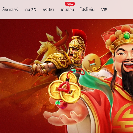
ล็อตเตอรี่
เกม 3D
ยิงปลา
เกมด่วน
โปรโมชั่น
VIP