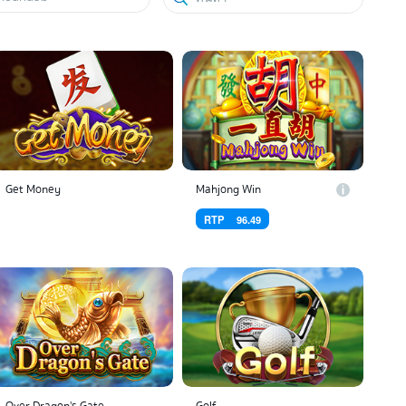
Get Money
Mahjong Win
RTP
96.49
Over Dragon's Gate
Golf