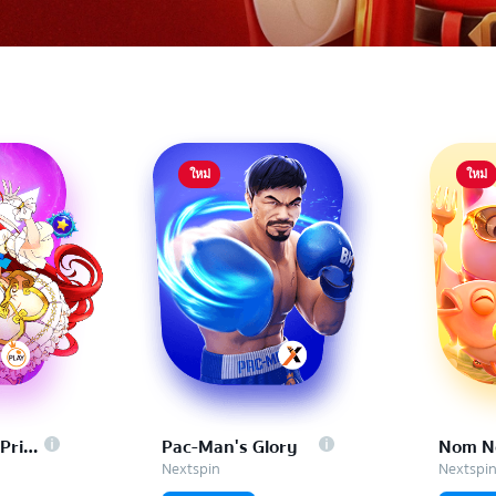
ใหม่
ใหม่
BK8 Starlight Princess
Pac-Man's Glory
Nom N
Nextspin
Nextspi