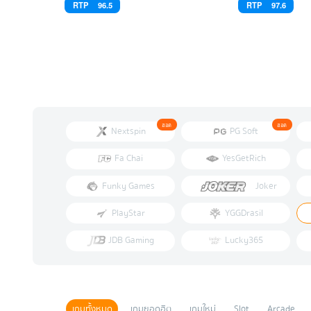
RTP
96.5
RTP
97.6
ฮอต
ฮอต
Nextspin
PG Soft
Fa Chai
YesGetRich
Funky Games
Joker
PlayStar
YGGDrasil
JDB Gaming
Lucky365
เกมทั้งหมด
เกมยอดฮิต
เกมใหม่
slot
arcade