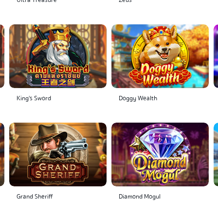
King's Sword
Doggy Wealth
Grand Sheriff
Diamond Mogul