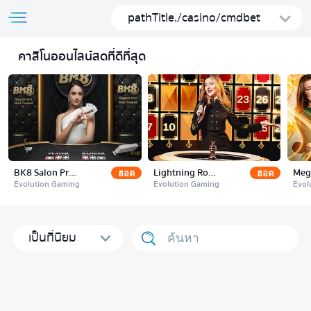
pathTitle./casino/cmdbet
คาสิโนออนไลน์สดที่ดีที่สุด
BK8 Salon Prive Baccarat
Lightning Roulette
Meg
ฮอต
ฮอต
Evolution Gaming
Evolution Gaming
Evol
เป็นที่นิยม