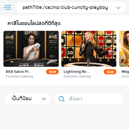
pathTitle./casino/club-suncity-playboy
คาสิโนออนไลน์สดที่ดีที่สุด
BK8 Salon Prive Baccarat
Lightning Roulette
Meg
ฮอต
ฮอต
Evolution Gaming
Evolution Gaming
Evol
เป็นที่นิยม