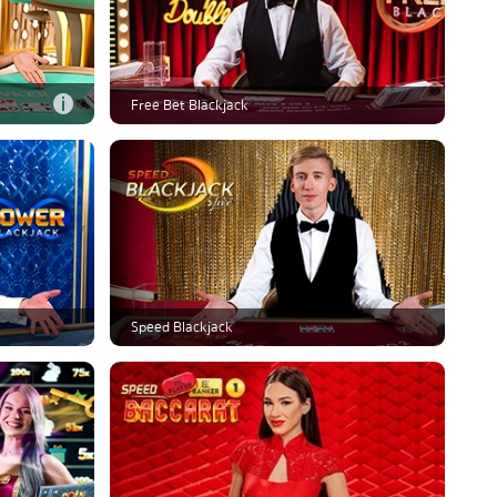
Free Bet Blackjack
Speed Blackjack