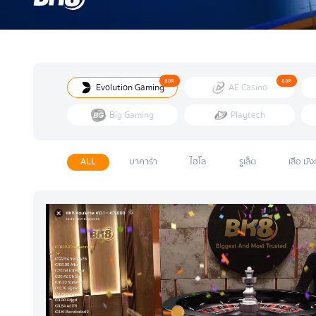
ฮอต
ฮอต
Evolution Gaming
AE Casino
Big Gaming
Playtech
ALL
บาคาร่า
ไฮโล
รูเล็ต
เสือ มั
EBET / Baccarat
**s*e
SA Gaming / SIC BO
t*e*a
EBET / Baccarat
*a**s
SA Gaming / SIC BO
*y**3
SA Gaming / SIC BO
m*x*m