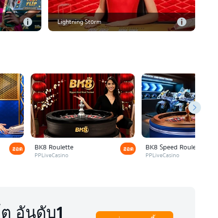
Lightning Storm
BK8 Speed Roulette
BK8 Vietnamese Speed Baccarat
ฮอต
ฮอต
PPLiveCasino
PPLiveCasino
ต อันดับ1