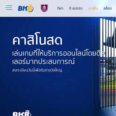
กีฬา
อี สปอร์ต
คาสิโน
สล็อต
คาสิโนสด
เล่นเกมที่ให้บริการออนไลน์โดยดีล
เลอร์มากประสบการณ์
ลงทะเบียนวันนี้เพื่อรับรางวัลใหญ่