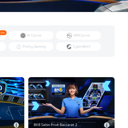
ฮอต
g
W Casino
WMCasino
Pretty Gaming
CyberBetX
BK8 Salon Privé Baccarat 2