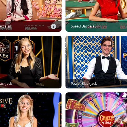
6,935,230.00
n*4*
4,283,717.00
*
accarat
Speed Baccarat
1,665,769.00
a*5*5
6,893,653.00
n***a*
6,275,564.00
**e*a**
7,572,238.00
*
lackjack
Power Blackjack
3,041,615.00
*s*e**0**5
7,998,517.00
*g*3*
9,368,677.00
*n***k
***7*3