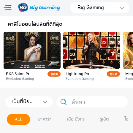
Big Gaming
คาสิโนออนไลน์สดที่ดีที่สุด
BK8 Salon Prive Baccarat
Lightning Roulette
Meg
ฮอต
ฮอต
Evolution Gaming
Evolution Gaming
Evol
เป็นที่นิยม
ALL
บาคาร่า
เสือ มังกร
รูเล็ต
ไฮโล