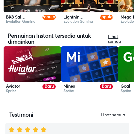
Popular
Popular
BK8 Salon Prive Baccarat
Lightning Roulette
Mega B
Evolution Gaming
Evolution Gaming
Evoluti
Permainan Instant tersedia untuk
Lihat
dimainkan
semua
Baru
Baru
Aviator
Mines
Goal
Spribe
Spribe
Spribe
Testimoni
Lihat semua