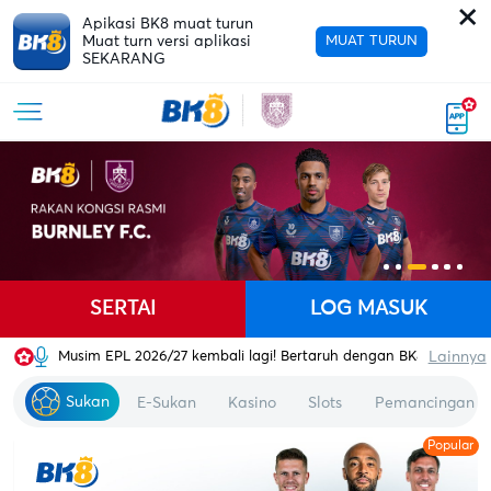
×
Apikasi BK8 muat turun
Muat turn versi aplikasi
MUAT TURUN
SEKARANG
SERTAI
LOG MASUK
Musim EPL 2026/27 kembali lagi! Bertaruh dengan BK8 Sports dan
Lainnya
Sukan
E-Sukan
Kasino
Slots
Pemancingan
Popular