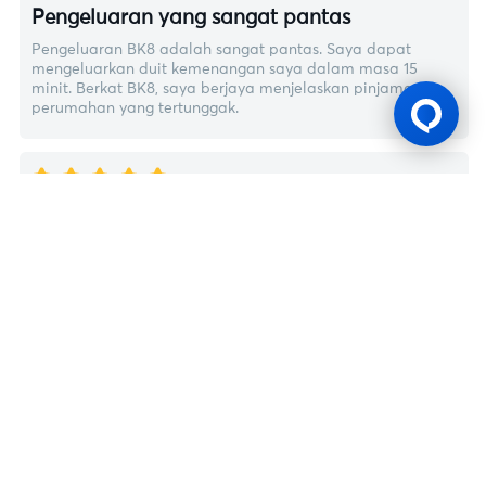
Pengeluaran yang sangat pantas
Pengeluaran BK8 adalah sangat pantas. Saya dapat
mengeluarkan duit kemenangan saya dalam masa 15
minit. Berkat BK8, saya berjaya menjelaskan pinjaman
perumahan yang tertunggak.
Bayaran tertinggi yang boleh anda dapat!
Platform terbaik yang saya alami! BK8 mempunyai kadar
pembayaran tertinggi dan promosi paling berfaedah.
Kasino kripto pilihan saya
Pengalaman saya mendeposit dan mengeluarkan mata
wang kripto dengan BK8 adalah sangat lancar. Platform
lain tidak mempunyai pilihan sedemikian untuk mata
wang kripto.