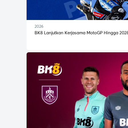
2026
BK8 Lanjutkan Kerjasama MotoGP Hingga 202