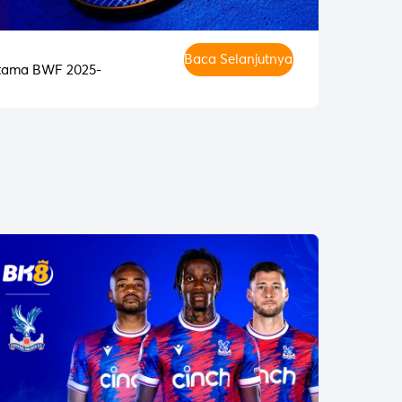
Baca Selanjutnya
Utama BWF 2025-