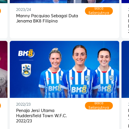
Baca
2023/24
Selanjutnya
Manny Pacquiao Sebagai Duta
Jenama BK8 Filipina
Baca
2022/23
Selanjutnya
Penaja Jersi Utama
Huddersfield Town W.F.C.
2022/23