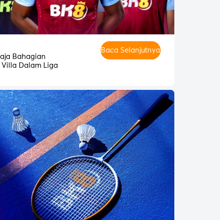
Baca Selanjutnya
aja Bahagian
 Villa Dalam Liga