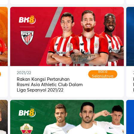
Baca
2021/22
Selanjutnya
Rakan Kongsi Pertaruhan
Rasmi Asia Athletic Club Dalam
Liga Sepanyol 2021/22