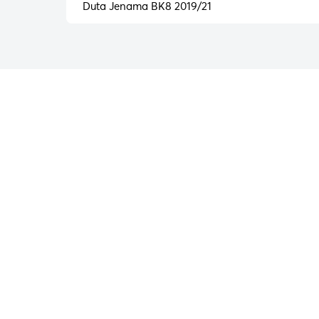
Duta Jenama BK8 2019/21
Gam
Lesen Permainan
Spo
E-S
Kas
Slot
Pem