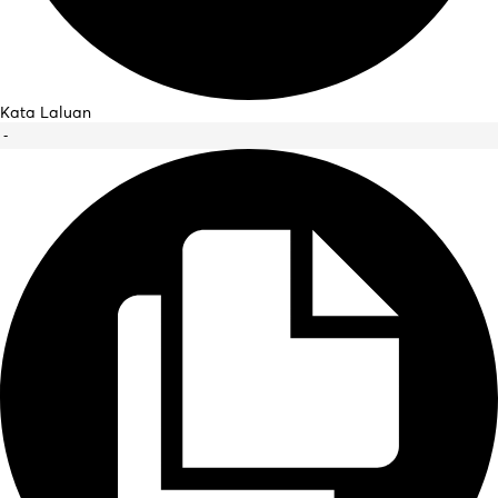
Kata Laluan