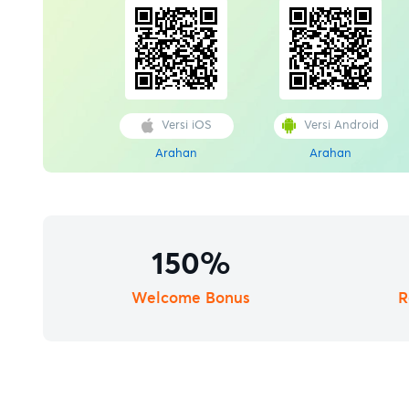
Versi iOS
Versi Android
Arahan
Arahan
150%
Welcome Bonus
R