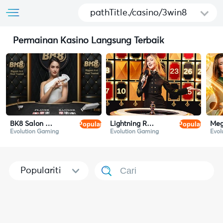
pathTitle./casino/3win8
Permainan Kasino Langsung Terbaik
Popular
Popular
BK8 Salon Prive Baccarat
Lightning Roulette
Meg
Evolution Gaming
Evolution Gaming
Evol
Populariti