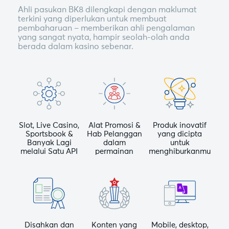
Ahli pasukan BK8 dilengkapi dengan maklumat
terkini yang diperlukan untuk membuat
pembaharuan – memberikan ahli pengalaman
yang sangat nyata, hampir seolah-olah anda
berada dalam kasino sebenar.
Slot, Live Casino,
Alat Promosi &
Produk inovatif
Sportsbook &
Hab Pelanggan
yang dicipta
Banyak Lagi
dalam
untuk
melalui Satu API
permainan
menghiburkanmu
Disahkan dan
Konten yang
Mobile, desktop,