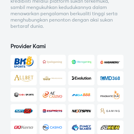
kredibiliti melalui platform sukan terkemuka,
sambil mengukuhkan kedudukannya dalam
menawarkan pengalaman berkualiti tinggi serta
menghubungkan penonton dengan aksi sukan
bertaraf dunia.
Provider Kami