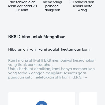
dilesenkan oleh
memenangi
31 bahasa dan
lebih daripada 20
pelbagai
semua mata
jurisdiksi
anugerah
wang
BK8 Dibina untuk Menghibur
Hiburan ahli-ahli kami adalah keutamaan kami.
Kami mahu ahli-ahli BK8 mempunyai keseronokan
yang tidak berkesudahan.
Untuk berbuat demikian, kami hanya memberikan
yang terbaik dengan mengikuti sesuatu garis
panduan iaitu meletakkan ahli kami F.I.R.S.T –