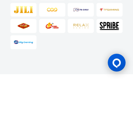
Lesen Permainan