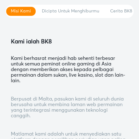
Misi Kami
Dicipta Untuk Menghiburmu
Cerita BK8
Kami ialah BK8
Kami berhasrat menjadi hab sehenti terbesar
untuk semua peminat online gaming di Asia
dengan memberikan akses kepada pelbagai
permainan dalam sukan, live kasino, slot dan lain-
lain.
Berpusat di Malta, pasukan kami di seluruh dunia
berusaha untuk membina laman web permainan
yang terintegrasi menggunakan teknologi
canggih.
Matlamat kami adalah untuk menyediakan satu