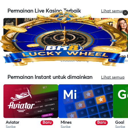
Permainan Live Kasino Terbaik
Lihat semua
Popular
Popular
BK8 Salon Prive Baccarat
Lightning Roulette
Mega B
Evolution Gaming
Evolution Gaming
Evoluti
Permainan Instant untuk dimainkan
Lihat semua
Baru
Baru
Aviator
Mines
Goal
Spribe
Spribe
Spribe