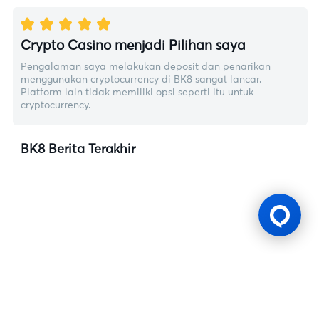
Crypto Casino menjadi Pilihan saya
Pengalaman saya melakukan deposit dan penarikan
menggunakan cryptocurrency di BK8 sangat lancar.
Platform lain tidak memiliki opsi seperti itu untuk
cryptocurrency.
BK8 Berita Terakhir