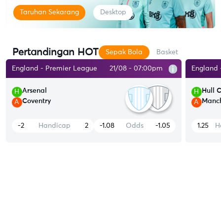
Taruhan Sekarang
Desktop
Pertandingan HOT
Sepak Bola
Basket
England - Premier League
21/08 - 07:00pm
England 
Arsenal
Hull C
H
H
Coventry
Manch
A
A
-2
Handicap
2
-1.08
Odds
-1.05
1.25
H